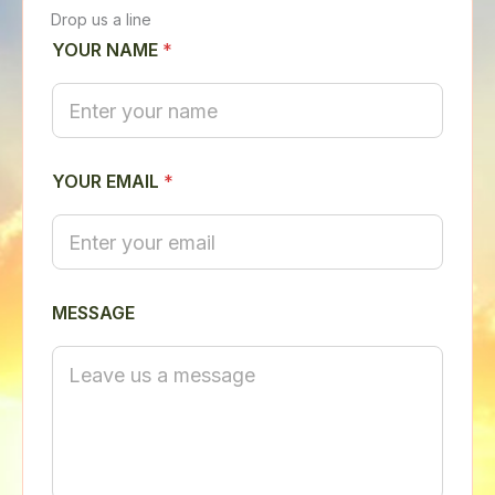
Drop us a line
E
YOUR NAME
*
M
A
I
L
N
A
M
YOUR EMAIL
*
E
Y
O
U
R
MESSAGE